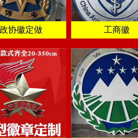
政协徽定做
工商徽