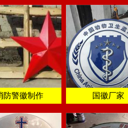
消防警徽制作
国徽厂家