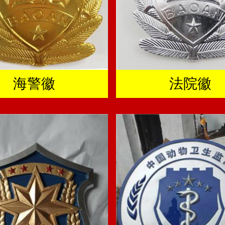
海警徽
法院徽