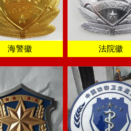
海警徽
法院徽