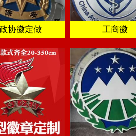
政协徽定做
工商徽