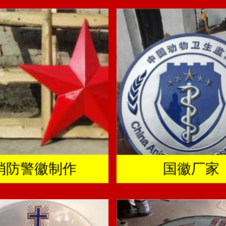
消防警徽制作
国徽厂家