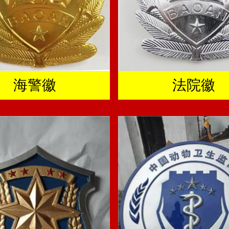
海警徽
法院徽