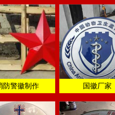
消防警徽制作
国徽厂家