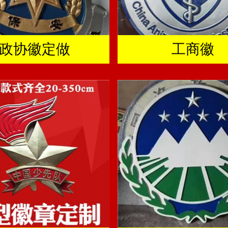
政协徽定做
工商徽