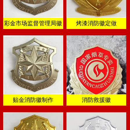
彩金市场监督管理局徽
烤漆消防徽定做
贴金消防徽制作
消防救援徽