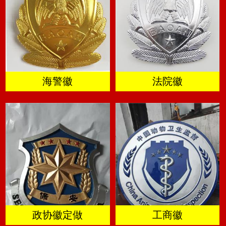
海警徽
法院徽
政协徽定做
工商徽