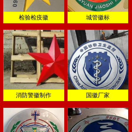
检验检疫徽
城管徽标
消防警徽制作
国徽厂家