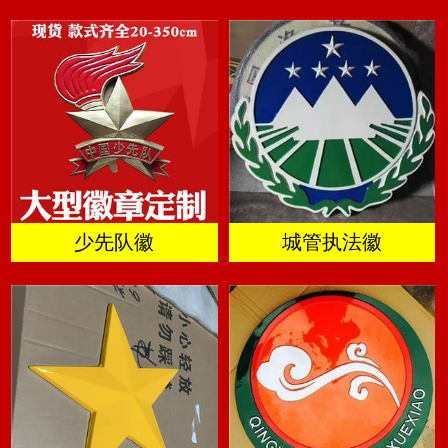
少先队徽
城管执法徽