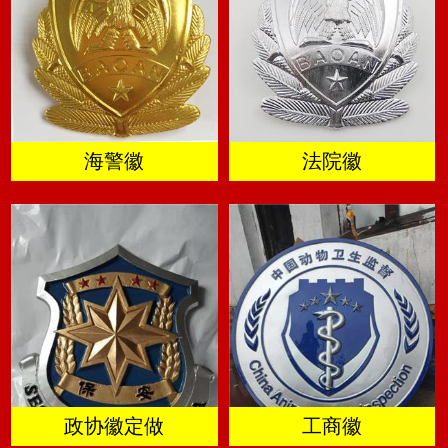
海警徽
法院徽
政协徽定做
工商徽