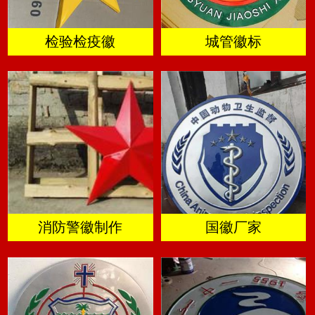
检验检疫徽
城管徽标
消防警徽制作
国徽厂家