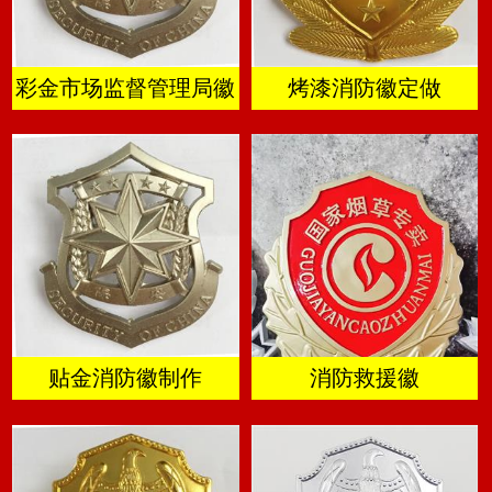
彩金市场监督管理局徽
烤漆消防徽定做
贴金消防徽制作
消防救援徽