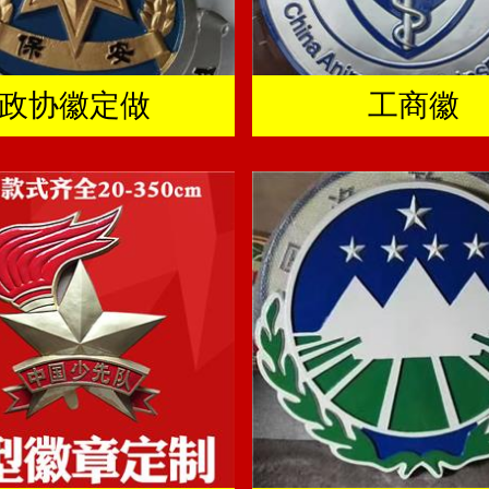
政协徽定做
工商徽