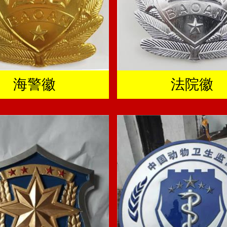
海警徽
法院徽