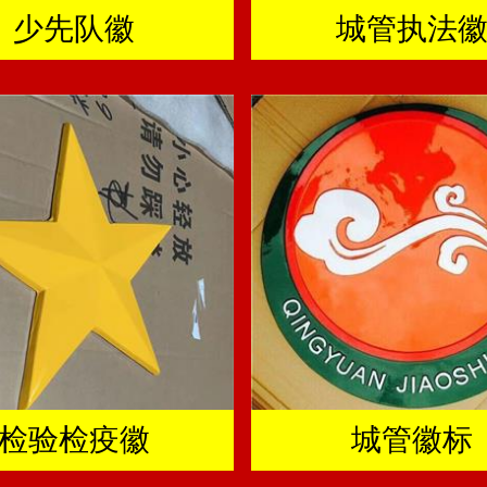
少先队徽
城管执法
检验检疫徽
城管徽标