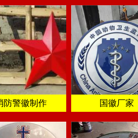
消防警徽制作
国徽厂家