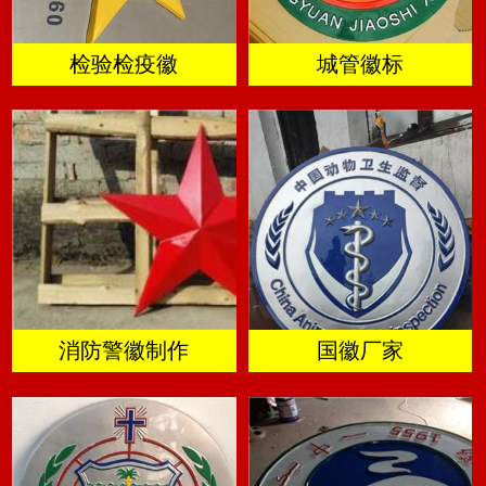
检验检疫徽
城管徽标
消防警徽制作
国徽厂家