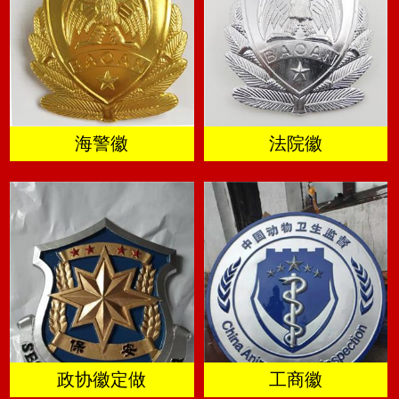
海警徽
法院徽
政协徽定做
工商徽