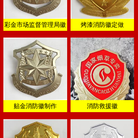
彩金市场监督管理局徽
烤漆消防徽定做
贴金消防徽制作
消防救援徽