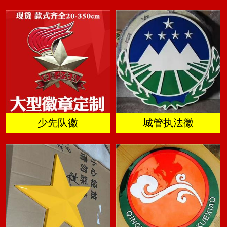
少先队徽
城管执法徽