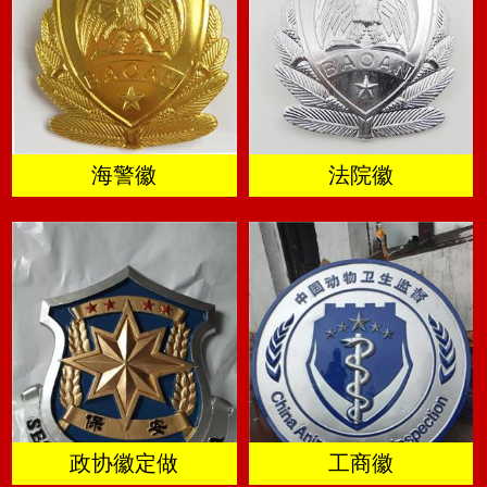
海警徽
法院徽
政协徽定做
工商徽