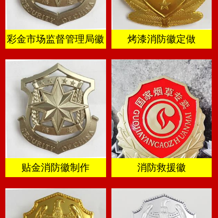
彩金市场监督管理局徽
烤漆消防徽定做
贴金消防徽制作
消防救援徽