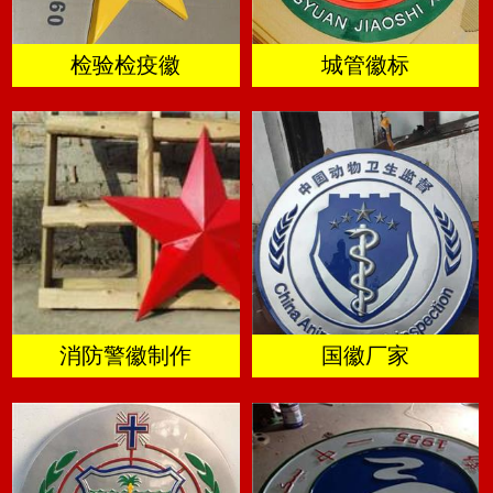
检验检疫徽
城管徽标
消防警徽制作
国徽厂家