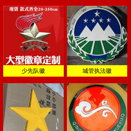
少先队徽
城管执法徽