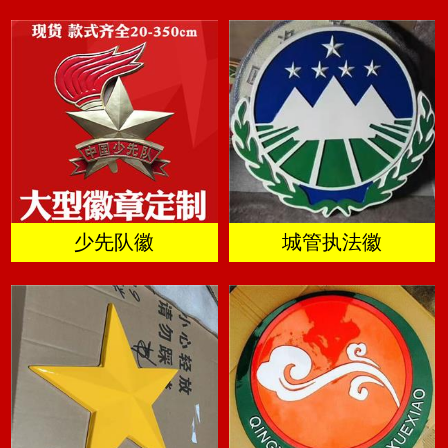
少先队徽
城管执法徽