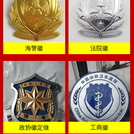
海警徽
法院徽
政协徽定做
工商徽