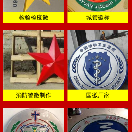
检验检疫徽
城管徽标
消防警徽制作
国徽厂家