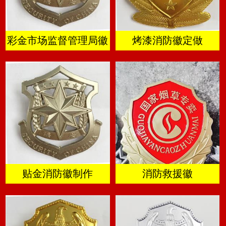
彩金市场监督管理局徽
烤漆消防徽定做
贴金消防徽制作
消防救援徽