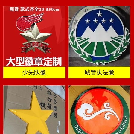
少先队徽
城管执法徽