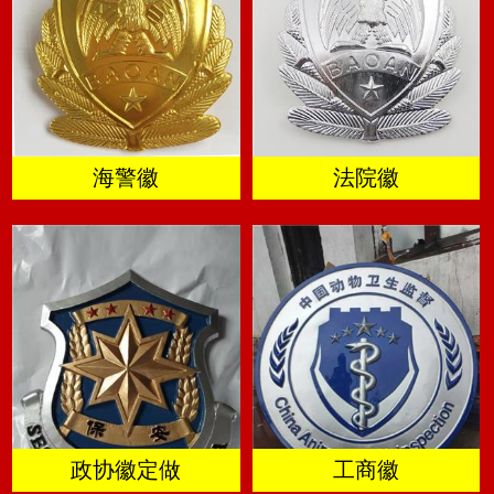
海警徽
法院徽
政协徽定做
工商徽