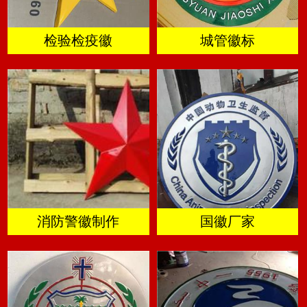
检验检疫徽
城管徽标
消防警徽制作
国徽厂家