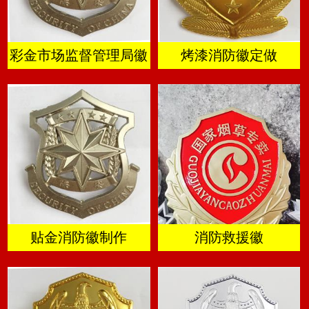
彩金市场监督管理局徽
烤漆消防徽定做
贴金消防徽制作
消防救援徽