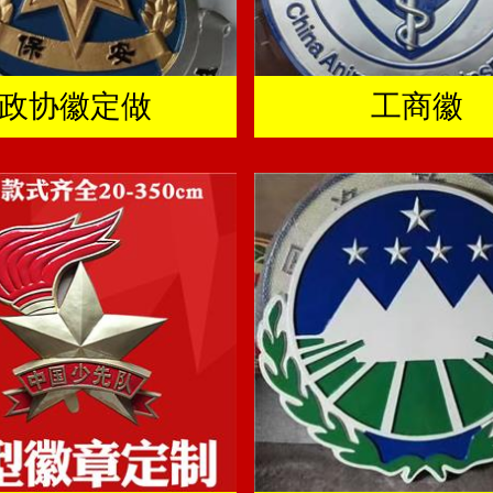
政协徽定做
工商徽