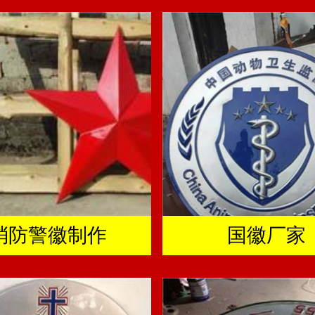
消防警徽制作
国徽厂家