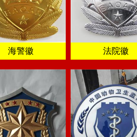
海警徽
法院徽