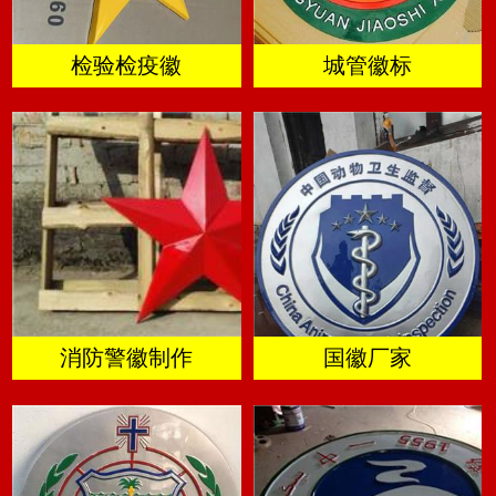
检验检疫徽
城管徽标
消防警徽制作
国徽厂家