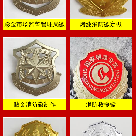
彩金市场监督管理局徽
烤漆消防徽定做
贴金消防徽制作
消防救援徽