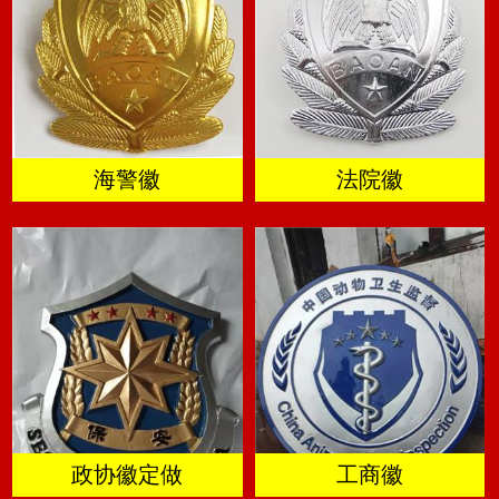
海警徽
法院徽
政协徽定做
工商徽