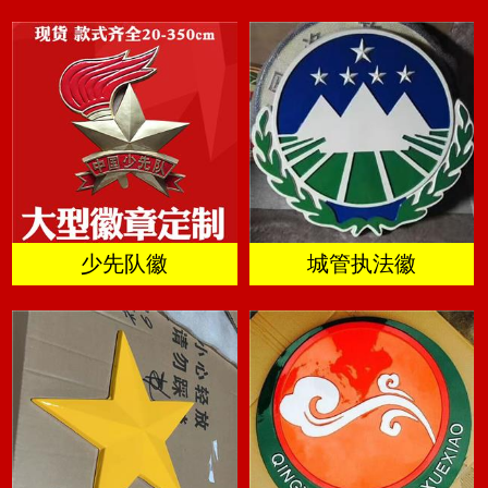
少先队徽
城管执法徽