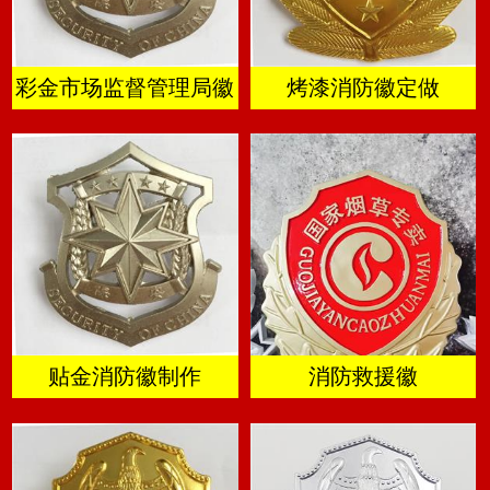
彩金市场监督管理局徽
烤漆消防徽定做
贴金消防徽制作
消防救援徽