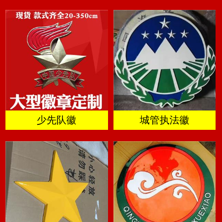
少先队徽
城管执法徽