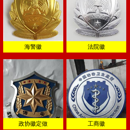
海警徽
法院徽
政协徽定做
工商徽