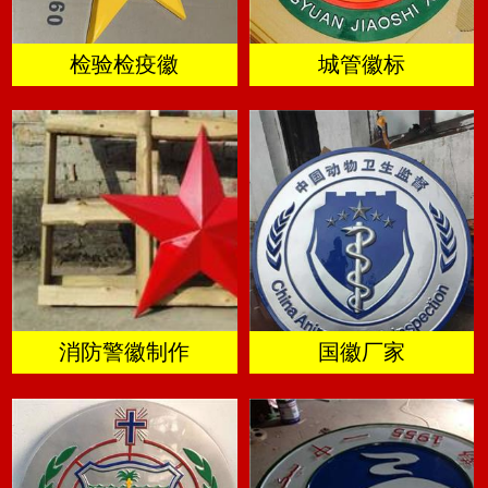
检验检疫徽
城管徽标
消防警徽制作
国徽厂家