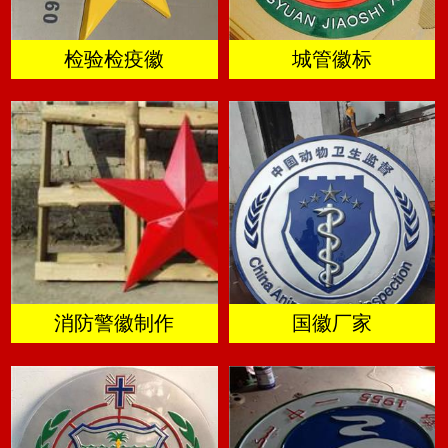
检验检疫徽
城管徽标
消防警徽制作
国徽厂家