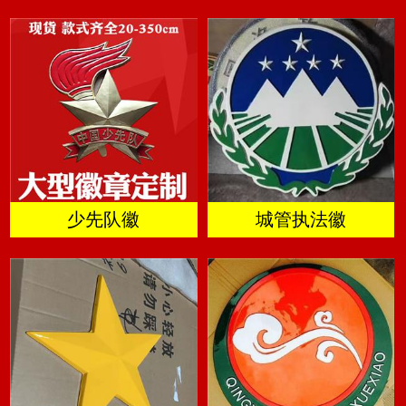
少先队徽
城管执法徽