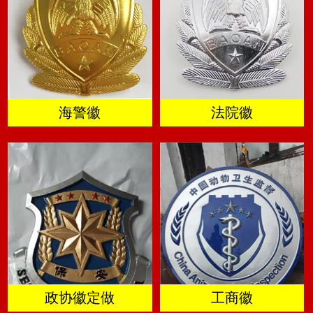
海警徽
法院徽
政协徽定做
工商徽