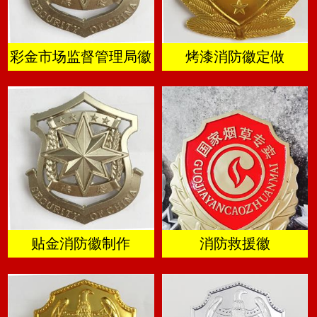
彩金市场监督管理局徽
烤漆消防徽定做
贴金消防徽制作
消防救援徽